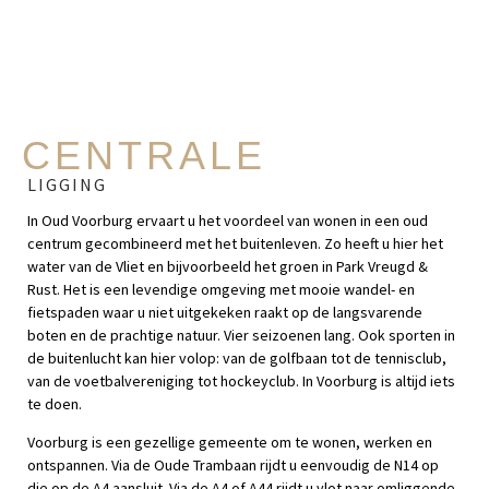
CENTRALE
LIGGING
In Oud Voorburg ervaart u het voordeel van wonen in een oud
centrum gecombineerd met het buitenleven. Zo heeft u hier het
water van de Vliet en bijvoorbeeld het groen in Park Vreugd &
Rust. Het is een levendige omgeving met mooie wandel- en
fietspaden waar u niet uitgekeken raakt op de langsvarende
boten en de prachtige natuur. Vier seizoenen lang. Ook sporten in
de buitenlucht kan hier volop: van de golfbaan tot de tennisclub,
van de voetbalvereniging tot hockeyclub. In Voorburg is altijd iets
te doen.
Voorburg is een gezellige gemeente om te wonen, werken en
ontspannen. Via de Oude Trambaan rijdt u eenvoudig de N14 op
die op de A4 aansluit. Via de A4 of A44 rijdt u vlot naar omliggende